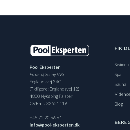
FIK D
Swimmin
Pool Eksperten
En del af Sonny VVS
Spa
Englandsvej 34C
Sauna
(Tidligere: Englandsvej 12)
Vidence
4800 Nykøbing Falster
CVR-nr: 32651119
Blog
+45 72 20 66 61
BERE
info@pool-eksperten.dk