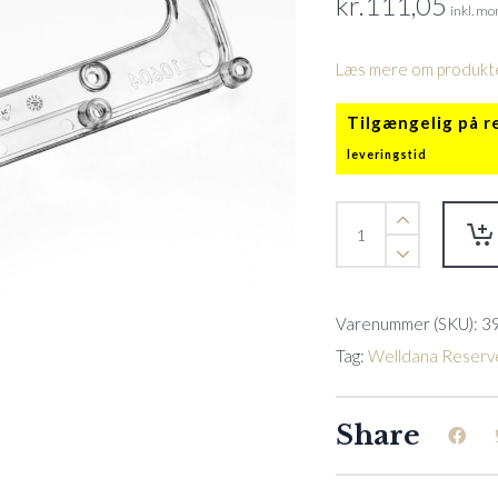
kr.
111,05
inkl. m
Læs mere om produkte
Tilgængelig på r
Transparent
panel
f.
LED
øje
Varenummer (SKU):
3
M600
quantity
Tag:
Welldana Reserv
Share