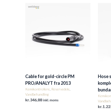
Cable for gold-circle PM
Hose s
PRO/ANALYT fra 2013
kompl
Kemikontrollere
,
Reservedele
,
bunda
Vandbehandling
Kemikont
kr.
346,88
inkl. moms
Vandbeh
kr.
1.22