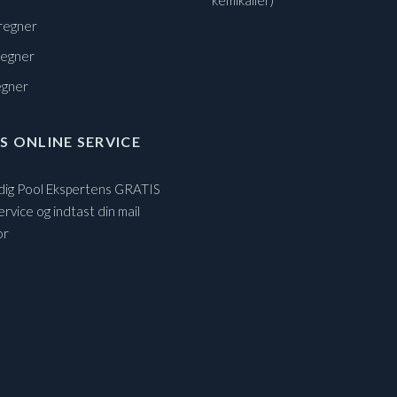
kemikalier)
regner
regner
egner
S ONLINE SERVICE
 dig Pool Ekspertens GRATIS
ervice og indtast din mail
or