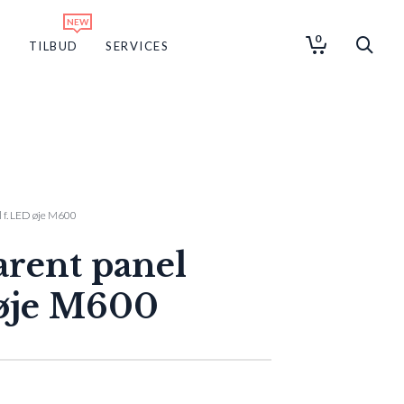
0
G
TILBUD
SERVICES
 f. LED øje M600
rent panel
 øje M600