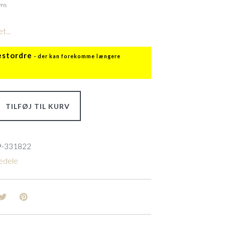
oms
t...
estordre
TILFØJ TIL KURV
9-331822
edele