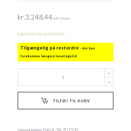
kr.
3.248,44
inkl. moms
Læs mere om produktet...
Tilgængelig på restordre
Topskinne
til
Milano
Ø
5,5
TILFØJ TIL KURV
mtr
Standard
quantity
Varenummer (SKU):
38-701550