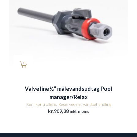
Valve line ½” målevandsudtag Pool
manager/Relax
Kemikontrollere
,
Reservedele
,
Vandbehandling
kr.
909,38
inkl. moms