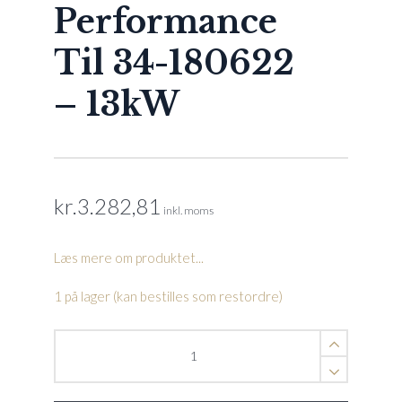
Performance
Til 34-180622
– 13kW
kr.
3.282,81
inkl. moms
Læs mere om produktet...
1 på lager (kan bestilles som restordre)
Titanium
varmeveksler
PMH
High