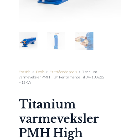
Forside
>
Pools
>
Fritstående pools
>
Titanium
varmeveksler PMH High Performance Til 34-180622
– 13kW
Titanium
varmeveksler
PMH High