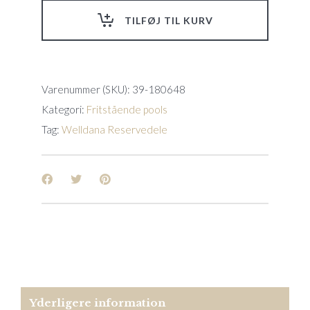
Performance
TILFØJ TIL KURV
Til
34-
180622
-
13kW
Varenummer (SKU):
39-180648
quantity
Kategori:
Fritstående pools
Tag:
Welldana Reservedele
Yderligere information