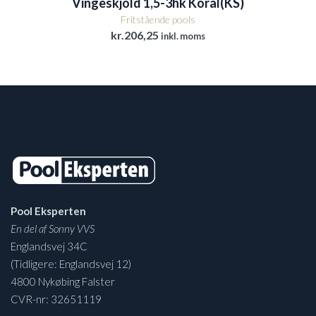
Vingeskjold 1,5-3hk Koral(KS)
Fritstående pools
kr.
206,25
inkl. moms
Pool Eksperten
En del af Sonny VVS
Englandsvej 34C
(Tidligere: Englandsvej 12)
4800 Nykøbing Falster
CVR-nr: 32651119