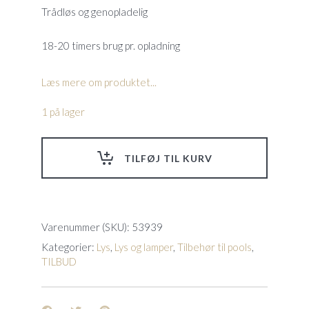
kr.2.495,00.
kr.1.875,00.
Trådløs og genopladelig
18-20 timers brug pr. opladning
Læs mere om produktet...
1 på lager
TILFØJ TIL KURV
Varenummer (SKU):
53939
Kategorier:
Lys
,
Lys og lamper
,
Tilbehør til pools
,
TILBUD