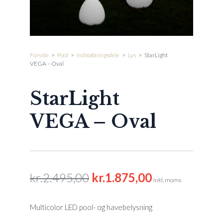
Forside
>
Pool
>
Indstøbningsdele
>
Lys
>
StarLight
VEGA – Oval
StarLight
VEGA – Oval
kr.
2.495,00
kr.
1.875,00
Den
Den
inkl. moms
oprindelige
aktuelle
pris
pris
Multicolor LED pool- og havebelysning
var:
er: