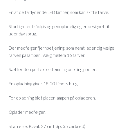
En af de få flydende LED lamper, som kan skifte farve.
StarLight er trådløs og genopladelig og er designet til
udendørsbrug.
Der medfølger fjernbetjening, som nemt lader dig vælge
farven på lampen. Vælg mellem 16 farver.
Sætter den perfekte stemning omkring poolen.
En opladning giver 18-20 timers brug!
For opladning blot placer lampen på opladeren.
Oplader medfølger.
Størrelse: (Oval: 27 cm høj x 35 cm bred)