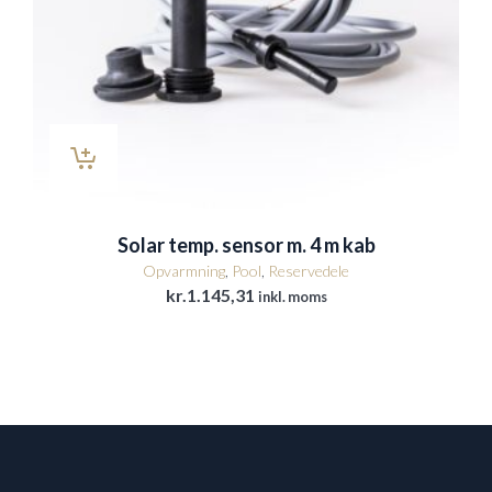
Solar temp. sensor m. 4 m kab
Opvarmning
,
Pool
,
Reservedele
kr.
1.145,31
inkl. moms