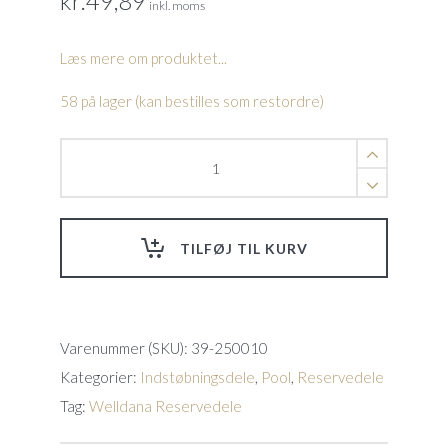
kr.
49,89
inkl. moms
Læs mere om produktet...
58 på lager (kan bestilles som restordre)
Standard
skimmer
skrue
sæt
Welldana
TILFØJ TIL KURV
skimmer.
quantity
Varenummer (SKU):
39-250010
Kategorier:
Indstøbningsdele
,
Pool
,
Reservedele
Tag:
Welldana Reservedele