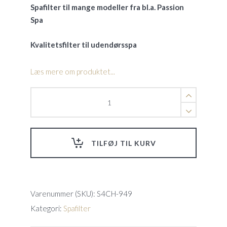
Spafilter til mange modeller fra bl.a. Passion
Spa
Kvalitetsfilter til udendørsspa
Læs mere om produktet...
Spafilter
-
S4CH-
949
-
TILFØJ TIL KURV
Ø13cm
quantity
Varenummer (SKU):
S4CH-949
Kategori:
Spafilter