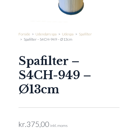
Forside
>
Udendørs spa
>
Udespa
>
Spafilter
>
Spafilter – S4CH-949 – Ø13cm
Spafilter –
S4CH-949 –
Ø13cm
kr.
375,00
inkl. moms