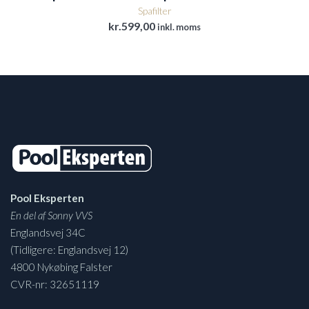
Spafilter
kr.
599,00
inkl. moms
Pool Eksperten
En del af Sonny VVS
Englandsvej 34C
(Tidligere: Englandsvej 12)
4800 Nykøbing Falster
CVR-nr: 32651119