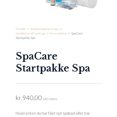
Forside
>
Vedligeholdelse af spa
>
Vandbehandling til spa
>
Kemi pakker
>
SpaCare
Startpakke Spa
SpaCare
Startpakke Spa
kr.
940,00
inkl. moms
Hvad enten du har fået nyt spabad eller har