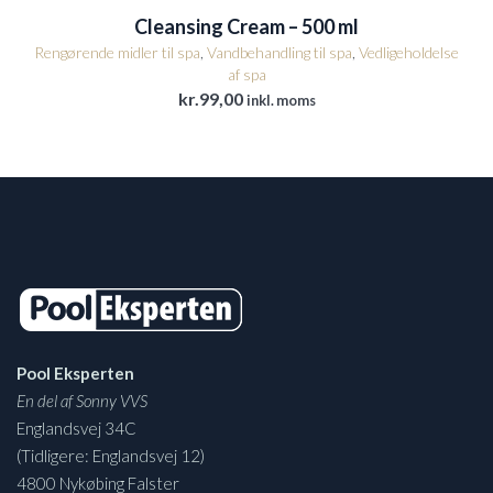
Cleansing Cream – 500 ml
Rengørende midler til spa
,
Vandbehandling til spa
,
Vedligeholdelse
af spa
kr.
99,00
inkl. moms
Pool Eksperten
En del af Sonny VVS
Englandsvej 34C
(Tidligere: Englandsvej 12)
4800 Nykøbing Falster