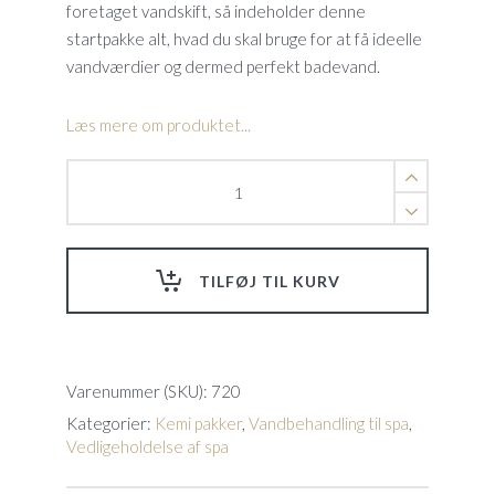
foretaget vandskift, så indeholder denne
startpakke alt, hvad du skal bruge for at få ideelle
vandværdier og dermed perfekt badevand.
Læs mere om produktet...
SpaCare
Startpakke
Spa
quantity
TILFØJ TIL KURV
Varenummer (SKU):
720
Kategorier:
Kemi pakker
,
Vandbehandling til spa
,
Vedligeholdelse af spa