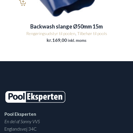
Backwash slange Ø50mm 15m
Rengøringsudstyr til poolen
,
Tilbehør til pools
kr.
169,00
inkl. moms
Pool Eksperten
En del af Sonny VVS
Englandsvej 34C