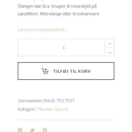
Slangen kan bl.a. bruges til returskyld på
sandfiltret, filterslange eller til solvarmere.
Læs mere om produktet...
Solar
slange
Ø
38
mm
TILFØJ TIL KURV
quantity
Varenummer (SKU):
7017937
Kategori:
Tilbehør til pools