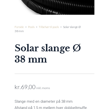
Forside
>
Pools
>
Tilbehør til pools
>
Solar slange Ø
38 mm
Solar slange Ø
38 mm
kr.
69,00
inkl. moms
Slange med en diameter på 38 mm.
Afstand på 1,5 m mellem hver dobbeltmuffe.