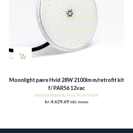
Moonlight pære Hvid 28W 2100lm m/retrofit kit
f/ PAR56 12vac
Indstøbningsdele
,
Pool
,
Reservedele
kr.
4.629,69
inkl. moms