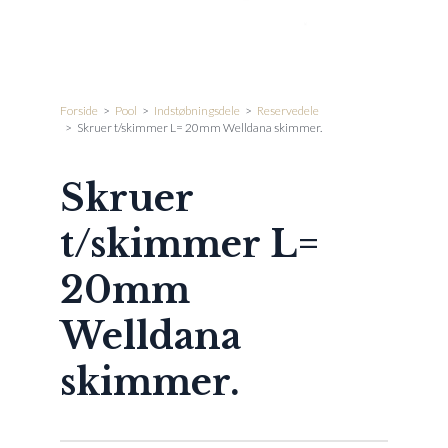
Forside
>
Pool
>
Indstøbningsdele
>
Reservedele
>
Skruer t/skimmer L= 20mm Welldana skimmer.
Skruer
t/skimmer L=
20mm
Welldana
skimmer.