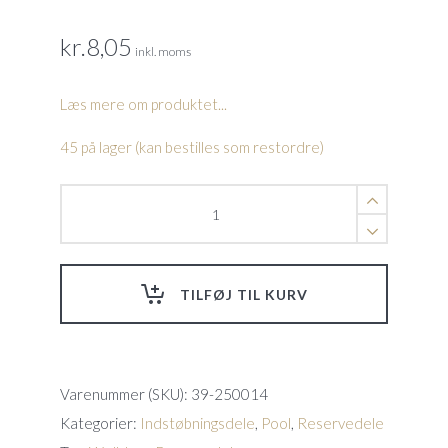
kr.
8,05
inkl. moms
Læs mere om produktet...
45 på lager (kan bestilles som restordre)
Skruer
t/skimmer
L=
20mm
Welldana
TILFØJ TIL KURV
skimmer.
quantity
Varenummer (SKU):
39-250014
Kategorier:
Indstøbningsdele
,
Pool
,
Reservedele