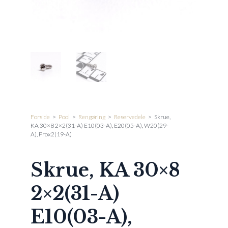
Forside
>
Pool
>
Rengøring
>
Reservedele
>
Skrue,
KA 30×8 2×2(31-A) E10(03-A), E20(05-A), W20(29-
A), Prox2(19-A)
Skrue, KA 30×8
2×2(31-A)
E10(03-A),