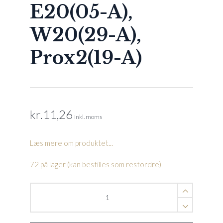
E20(05-A),
W20(29-A),
Prox2(19-A)
kr.
11,26
inkl. moms
Læs mere om produktet...
72 på lager (kan bestilles som restordre)
Skrue,
KA
30x8
2x2(31-