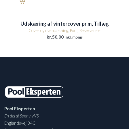
Udskæring af vintercover pr.m‚ Tillæg
Cover og overdækning
,
Pool
,
Reservedele
kr.
50,00
inkl. moms
Pool Eksperten
En del af Sonny VVS
Englandsvej 34C