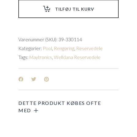
A)
TILFØJ TIL KURV
E10(03-
A),
E20(05-
A),
W20(29-
Varenummer (SKU):
39-330114
A),
Kategorier:
Pool
,
Rengøring
,
Reservedele
Prox2(19-
A)
Tags:
Maytronics
,
Welldana Reservedele
quantity