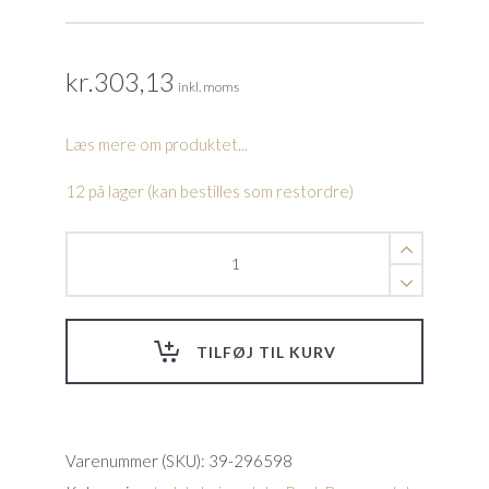
kr.
303,13
inkl. moms
Læs mere om produktet...
12 på lager (kan bestilles som restordre)
Skimmerklap,
Kripsol.
145
x
190mm.
TILFØJ TIL KURV
quantity
Varenummer (SKU):
39-296598