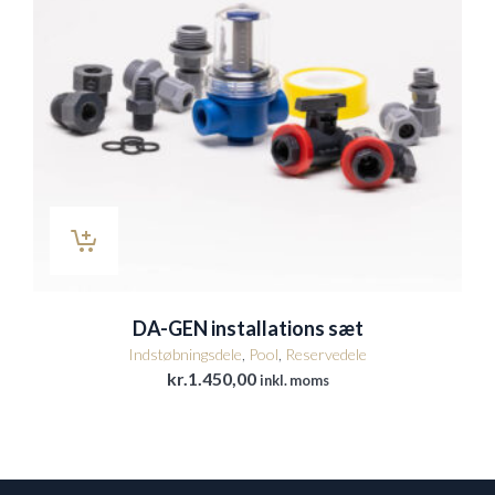
DA-GEN installations sæt
Indstøbningsdele
,
Pool
,
Reservedele
kr.
1.450,00
inkl. moms