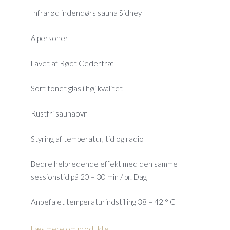
Infrarød indendørs sauna Sidney
6 personer
Lavet af Rødt Cedertræ
Sort tonet glas i høj kvalitet
Rustfri saunaovn
Styring af temperatur, tid og radio
Bedre helbredende effekt med den samme
sessionstid på 20 – 30 min / pr. Dag
Anbefalet temperaturindstilling 38 – 42 ° C
Læs mere om produktet...