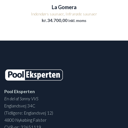
La Gomera
Indendørs saunaer
,
Infrarøde saunaer
kr.
34.700,00
inkl. moms
Pool Eksperten
En del af Sonny VVS
Englandsvej 34C
(Tidligere: Englandsvej 12)
4800 Nykøbing Falster
CVR-nr: 32651119