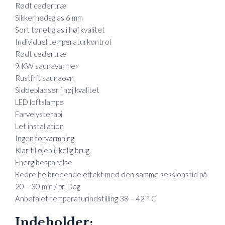
Rødt cedertræ
Sikkerhedsglas 6 mm
Sort tonet glas i høj kvalitet
Individuel temperaturkontrol
Rødt cedertræ
9 KW saunavarmer
Rustfrit saunaovn
Siddepladser i høj kvalitet
LED loftslampe
Farvelysterapi
Let installation
Ingen forvarmning
Klar til øjeblikkelig brug
Energibesparelse
Bedre helbredende effekt med den samme sessionstid på
20 – 30 min / pr. Dag
Anbefalet temperaturindstilling 38 – 42 ° C
Indeholder: