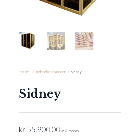
Forside
>
Indendørs saunaer
>
Sidney
Sidney
kr.
55.900,00
inkl. moms