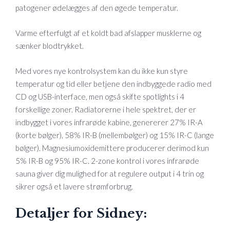
patogener ødelægges af den øgede temperatur.
Varme efterfulgt af et koldt bad afslapper musklerne og
sænker blodtrykket.
Med vores nye kontrolsystem kan du ikke kun styre
temperatur og tid eller betjene den indbyggede radio med
CD og USB-interface, men også skifte spotlights i 4
forskellige zoner. Radiatorerne i hele spektret, der er
indbygget i vores infrarøde kabine, genererer 27% IR-A
(korte bølger), 58% IR-B (mellembølger) og 15% IR-C (lange
bølger). Magnesiumoxidemittere producerer derimod kun
5% IR-B og 95% IR-C. 2-zone kontrol i vores infrarøde
sauna giver dig mulighed for at regulere output i 4 trin og
sikrer også et lavere strømforbrug.
Detaljer for Sidney: