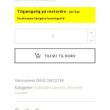
Tilgængelig på restordre
Sidney
quantity
TILFØJ TIL KURV
Varenummer (SKU):
SW11134
Kategorier:
Indendørs saunaer
,
Infrarøde
saunaer