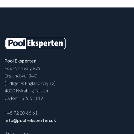
Pool Eksperten
En del af Sonny VVS
Englandsvej 34C
(Tidligere: Englandsvej 12)
4800 Nykøbing Falster
CVR-nr: 32651119
+45 72 20 66 61
info@pool-eksperten.dk