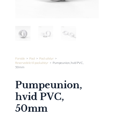
Forside
>
Pool
>
Pool udstyr
>
Reservedele til pooludstyr
>
Pumpeunion, hvid PVC,
50mm
Pumpeunion,
hvid PVC,
50mm