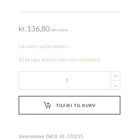
kr.
136,80
inkl. moms
Læs mere om produktet...
85 på lager (kan bestilles som restordre)
Pumpeunion,
hvid
PVC,
50mm
quantity
TILFØJ TIL KURV
Varenummer (SKU):
41-170235