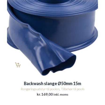
Backwash slange Ø50mm 15m
Rengøringsudstyr til poolen
,
Tilbehør til pools
kr.
169,00
inkl. moms