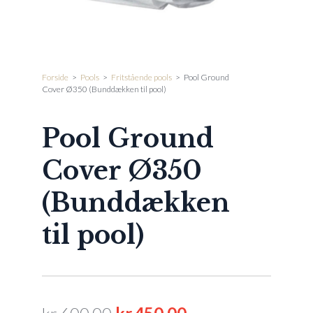
Forside
>
Pools
>
Fritstående pools
>
Pool Ground
Cover Ø350 (Bunddækken til pool)
Pool Ground
Cover Ø350
(Bunddækken
til pool)
Den
Den