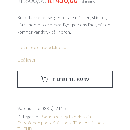
kr.
600,00
kr.
450,00
inkl. moms
oprindelige
aktuelle
pris
pris
Bunddækkenet sørger for at små sten, skidt og
var:
er:
ujævnheder ikke beskadiger poolens liner, når der
kr.600,00.
kr.450,00.
kommer vandtryk på lineren.
Læs mere om produktet...
1 på lager
TILFØJ TIL KURV
Varenummer (SKU):
2115
Kategorier:
Børnepools og badebassin
,
Fritstående pools
,
Stål pools
,
Tilbehør til pools
,
TILBUD