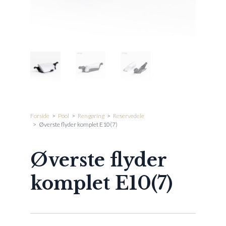
Forside
>
Pool
>
Rengøring
>
Reservedele
>
Øverste flyder komplet E10(7)
Øverste flyder
komplet E10(7)