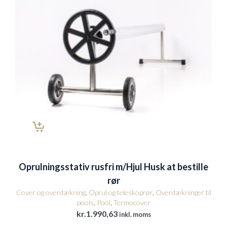
Oprulningsstativ rusfri m/Hjul Husk at bestille
rør
Cover og overdækning
,
Oprul og teleskoprør
,
Overdækninger til
pools
,
Pool
,
Termocover
kr.
1.990,63
inkl. moms