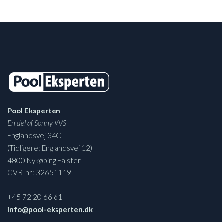
Pool Eksperten
En del af Sonny VVS
Englandsvej 34C
(Tidligere: Englandsvej 12)
4800 Nykøbing Falster
CVR-nr: 32651119
+45 72 20 66 61
info@pool-eksperten.dk