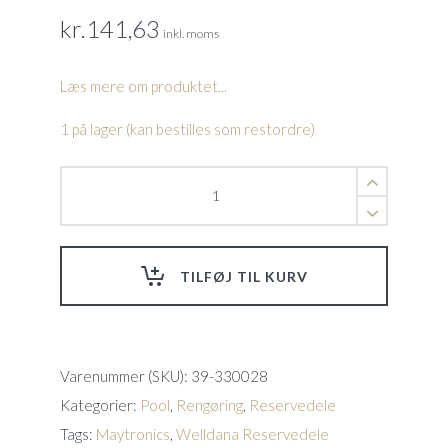
kr.
141,63
inkl. moms
Læs mere om produktet...
1 på lager (kan bestilles som restordre)
Øverste
flyder
komplet
E10(7)
quantity
TILFØJ TIL KURV
Varenummer (SKU):
39-330028
Kategorier:
Pool
,
Rengøring
,
Reservedele
Tags:
Maytronics
,
Welldana Reservedele