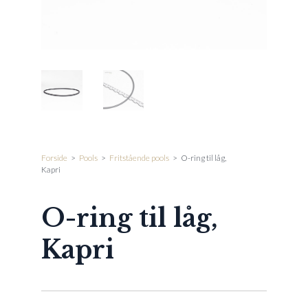
Forside
>
Pools
>
Fritstående pools
>
O-ring til låg,
Kapri
O-ring til låg,
Kapri