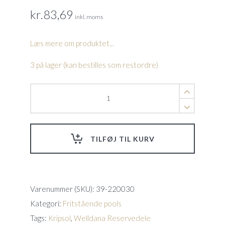
kr.
83,69
inkl. moms
Læs mere om produktet...
3 på lager (kan bestilles som restordre)
O-
ring
til
låg,
Kapri
TILFØJ TIL KURV
quantity
Varenummer (SKU):
39-220030
Kategori:
Fritstående pools
Tags:
Kripsol
,
Welldana Reservedele