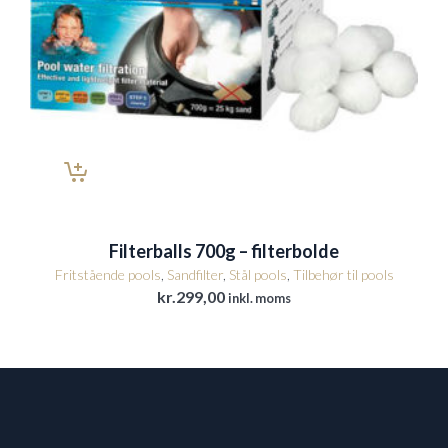
Filterballs 700g – filterbolde
Fritstående pools
,
Sandfilter
,
Stål pools
,
Tilbehør til pools
kr.
299,00
inkl. moms