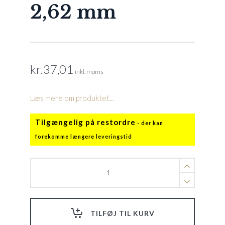
2,62 mm
kr.
37,01
inkl. moms
Læs mere om produktet...
Tilgængelig på restordre
O-
ring
f.
Front
til
TILFØJ TIL KURV
Calypso