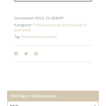
nr.
14
166,34
x
Varenummer (SKU):
39-284089
2,62
Kategorier:
Fritstående pools
,
Reservedele til
mm
pool teknik
quantity
Tag:
Welldana Reservedele
Yderligere information