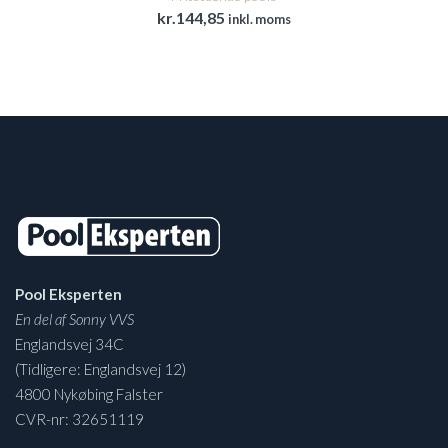
kr.
144,85
inkl. moms
Pool Eksperten
En del af Sonny VVS
Englandsvej 34C
(Tidligere: Englandsvej 12)
4800 Nykøbing Falster
CVR-nr: 32651119