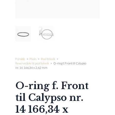
Forside
>
Pools
>
Pool teknik
>
Reservedele til pool teknik
>
O-ring f. Front til Calypso
nr. 14 166,34 x 2,62 mm
O-ring f. Front
til Calypso nr.
14 166,34 x