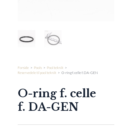
Forside
>
Pools
>
Pool teknik
>
Reservedele til pool teknik
>
O-ring f. celle f. DA-GEN
O-ring f. celle
f. DA-GEN