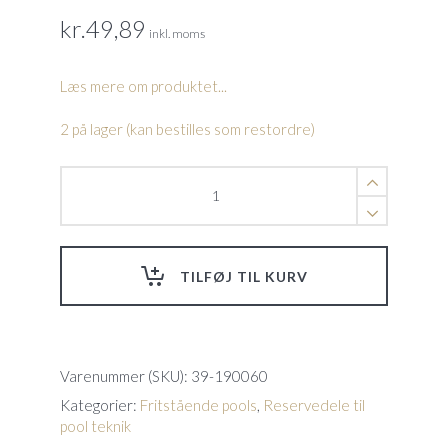
kr.
49,89
inkl. moms
Læs mere om produktet...
2 på lager (kan bestilles som restordre)
O-
ring
f.
celle
f.
TILFØJ TIL KURV
DA-
GEN
quantity
Varenummer (SKU):
39-190060
Kategorier:
Fritstående pools
,
Reservedele til
pool teknik