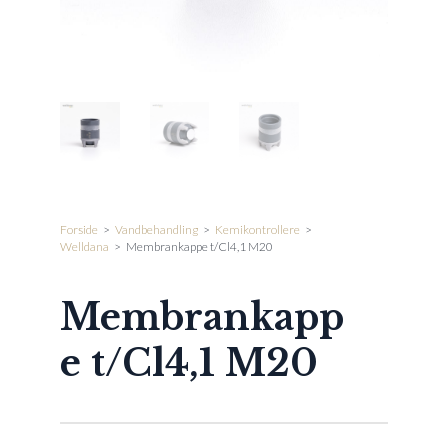
Forside
>
Vandbehandling
>
Kemikontrollere
>
Welldana
>
Membrankappe t/Cl4,1 M20
Membrankapp
e t/Cl4,1 M20