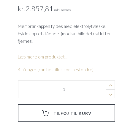
kr.
2.857,81
inkl. moms
Membrankappen fyldes med elektrolytvæske.
Fyldes opretstående (modsat billedet) så luften
fjernes.
Læs mere om produktet...
4 på lager (kan bestilles som restordre)
Membrankappe
t/Cl4,1
M20
quantity
TILFØJ TIL KURV