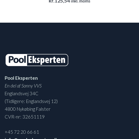
kr.
125,54
inkl. moms
Pool Eksperten
En del af Sonny VVS
Englandsvej 34C
(Tidligere: Englandsvej 12)
4800 Nykøbing Falster
CVR-nr: 32651119
+45 72 20 66 61