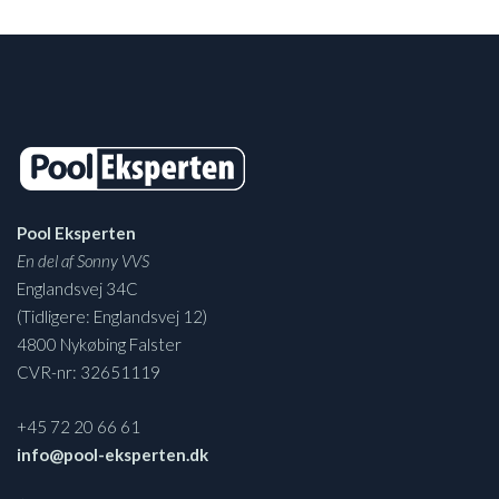
Pool Eksperten
En del af Sonny VVS
Englandsvej 34C
(Tidligere: Englandsvej 12)
4800 Nykøbing Falster
CVR-nr: 32651119
+45 72 20 66 61
info@pool-eksperten.dk