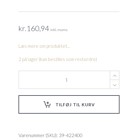
kr.
160,94
inkl. moms
Læs mere om produktet...
2 på lager (kan bestilles som restordre)
Luftslange
adapter,
Junior
7/9mm
x
TILFØJ TIL KURV
¼"
quantity
Varenummer (SKU):
39-422400