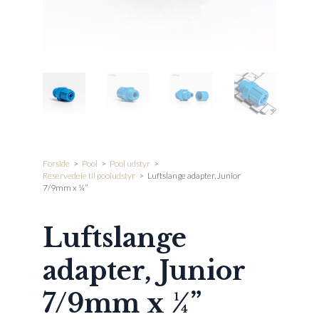
Forside
>
Pool
>
Pool udstyr
>
Reservedele til pooludstyr
>
Luftslange adapter, Junior
7/9mm x ¼”
Luftslange
adapter, Junior
7/9mm x ¼”