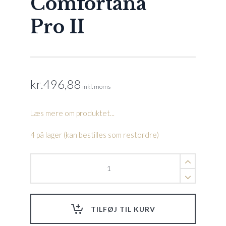
Comfortana
Pro II
kr.
496,88
inkl. moms
Læs mere om produktet...
4 på lager (kan bestilles som restordre)
Underwater
light
Main
L15C
Comfortana
TILFØJ TIL KURV
Pro
II