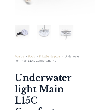
Forside
>
Pools
>
Fritstående pools
>
Underwater
light Main L15C Comfortana Pro II
Underwater
light Main
L15C