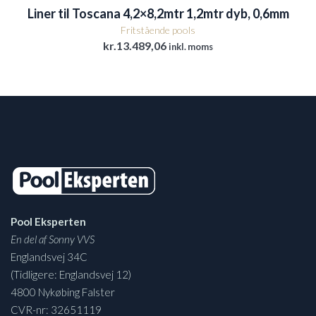
Liner til Toscana 4,2×8,2mtr 1,2mtr dyb, 0,6mm
Fritstående pools
kr.
13.489,06
inkl. moms
Pool Eksperten
En del af Sonny VVS
Englandsvej 34C
(Tidligere: Englandsvej 12)
4800 Nykøbing Falster
CVR-nr: 32651119