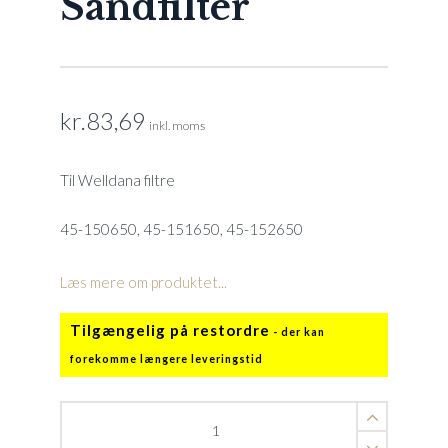
Sandfilter
kr.
83,69
inkl. moms
Til Welldana filtre
45-150650, 45-151650, 45-152650
Læs mere om produktet...
Tilgængelig på restordre
Lateral
rør