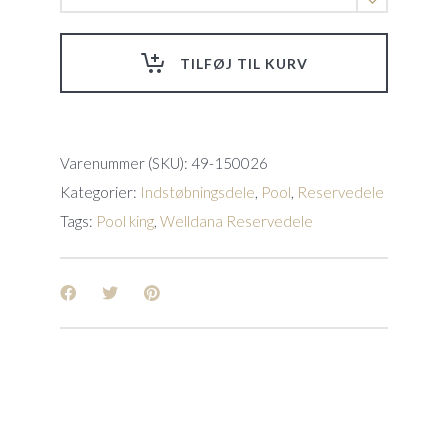
til
Ø
650
TILFØJ TIL KURV
mm
filter
Welldana
Sandfilter
quantity
Varenummer (SKU):
49-150026
Kategorier:
Indstøbningsdele
,
Pool
,
Reservedele
Tags:
Pool king
,
Welldana Reservedele