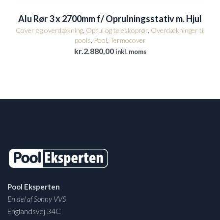
Alu Rør 3 x 2700mm f/ Oprulningsstativ m. Hjul
Cover og overdækning
,
Oprul og teleskoprør
,
Overdækninger til
pools
,
Pool
,
Termocover
kr.
2.880,00
inkl. moms
Pool Eksperten
En del af Sonny VVS
Englandsvej 34C