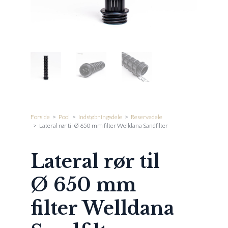
Forside
>
Pool
>
Indstøbningsdele
>
Reservedele
>
Lateral rør til Ø 650 mm filter Welldana Sandfilter
Lateral rør til
Ø 650 mm
filter Welldana