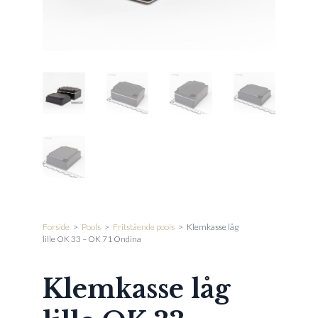
Forside
>
Pools
>
Fritstående pools
>
Klemkasse låg
lille OK 33 – OK 71 Ondina
Klemkasse låg