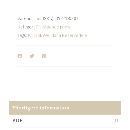
71
Ondina
quantity
Varenummer (SKU):
39-218000
Kategori:
Fritstående pools
Tags:
Kripsol
,
Welldana Reservedele
Yderligere information
PDF