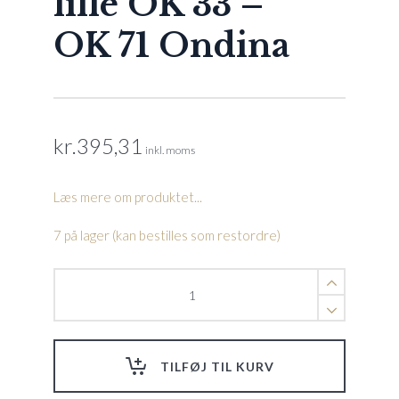
lille OK 33 –
OK 71 Ondina
kr.
395,31
inkl. moms
Læs mere om produktet...
7 på lager (kan bestilles som restordre)
Klemkasse
låg
lille
OK
33
TILFØJ TIL KURV
-
OK