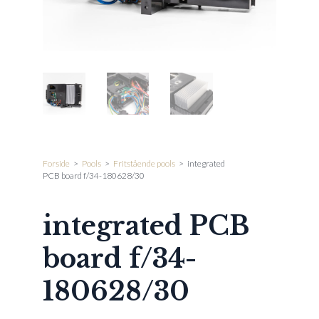
Forside
>
Pools
>
Fritstående pools
>
integrated
PCB board f/34-180628/30
integrated PCB
board f/34-
180628/30