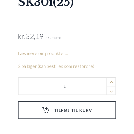
SK30i(25)
kr.
32,19
inkl. moms
Læs mere om produktet...
2 på lager (kan bestilles som restordre)
Højre
bypass
cover
SK20(25),
SK30i(25)
TILFØJ TIL KURV
quantity