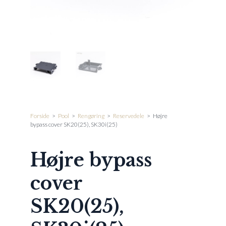
Forside
>
Pool
>
Rengøring
>
Reservedele
>
Højre
bypass cover SK20(25), SK30i(25)
Højre bypass
cover
SK20(25),