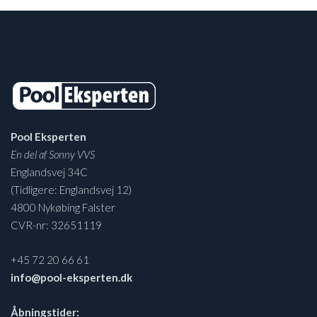
Pool Eksperten
En del af Sonny VVS
Englandsvej 34C
(Tidligere: Englandsvej 12)
4800 Nykøbing Falster
CVR-nr: 32651119
+45 72 20 66 61
info@pool-eksperten.dk
Åbningstider: