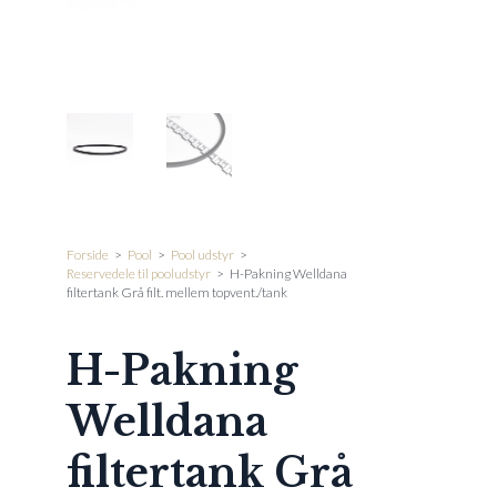
Forside
>
Pool
>
Pool udstyr
>
Reservedele til pooludstyr
>
H-Pakning Welldana
filtertank Grå filt. mellem topvent./tank
H-Pakning
Welldana
filtertank Grå