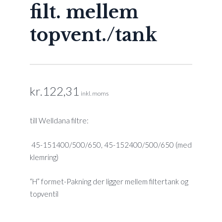
filt. mellem
topvent./tank
kr.
122,31
inkl. moms
till Welldana filtre:
45-151400/500/650, 45-152400/500/650 (med
klemring)
“H” formet-Pakning der ligger mellem filtertank og
topventil