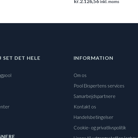
kr.
2.126,56
inkl. moms
U SET DET HELE
INFORMATION
gpool
Om os
Pool Ekspertens services
Samarbejdspartnere
nter
Kontakt os
Handelsbetingelser
Cookie- og privatlivspolitik
GNERE