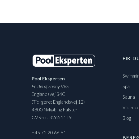
FIK D
Swimmin
Pool Eksperten
En del af Sonny VVS
Spa
Englandsvej 34C
Sauna
(Tidligere: Englandsvej 12)
Vidence
4800 Nykøbing Falster
CVR-nr: 32651119
Blog
+45 72 20 66 61
BERE