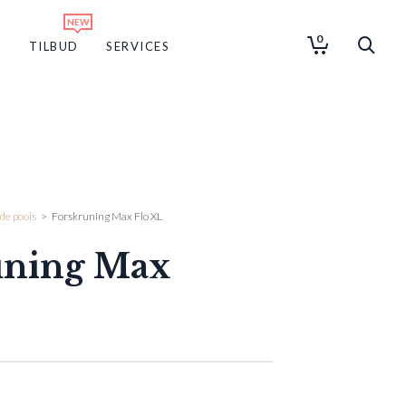
0
G
TILBUD
SERVICES
de pools
>
Forskruning Max Flo XL
uning Max