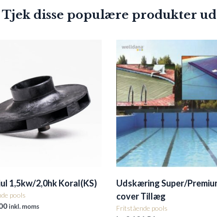
 Tjek disse populære produkter ud
ul 1,5kw/2,0hk Koral(KS)
Udskæring Super/Premiu
nde pools
cover Tillæg
00
inkl. moms
Fritstående pools