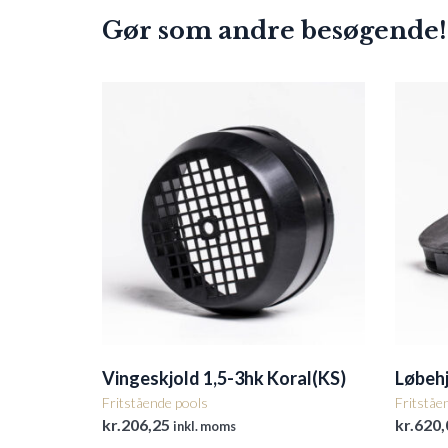
Gør som andre besøgende!
Vingeskjold 1,5-3hk Koral(KS)
Løbehj
Fritstående pools
Fritståe
kr.
206,25
kr.
620,
inkl. moms