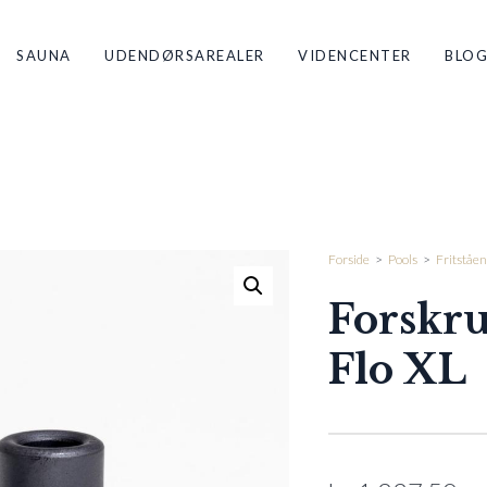
SAUNA
UDENDØRSAREALER
VIDENCENTER
BLO
Forside
>
Pools
>
Fritståen
Forskr
Flo XL