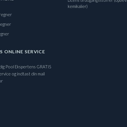
Licens til udgangsstoffer (opbev
kemikalier)
regner
regner
egner
S ONLINE SERVICE
 dig Pool Ekspertens GRATIS
ervice og indtast din mail
or