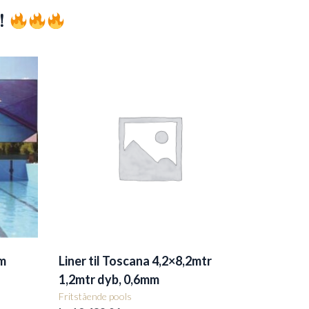
!
m
Liner til Toscana 4,2×8,2mtr
1,2mtr dyb, 0,6mm
Fritstående pools