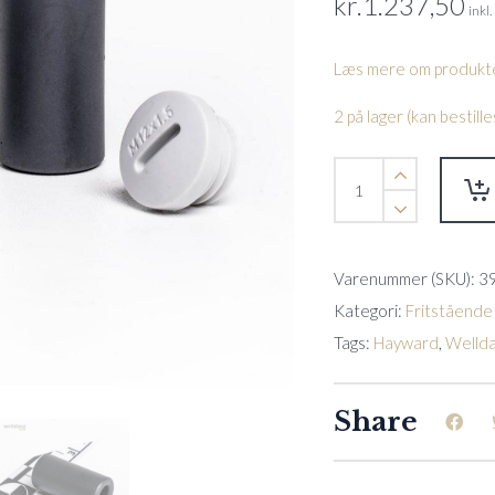
kr.
1.237,50
inkl
Læs mere om produkte
2 på lager (kan bestil
Forskruning
Max
Flo
XL
quantity
Varenummer (SKU):
3
Kategori:
Fritstående
Tags:
Hayward
,
Welld
Share