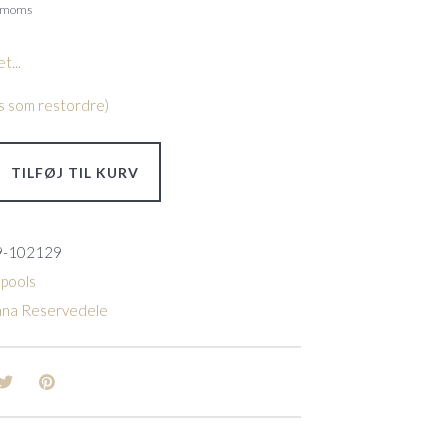
. moms
t...
les som restordre)
TILFØJ TIL KURV
9-102129
 pools
ana Reservedele