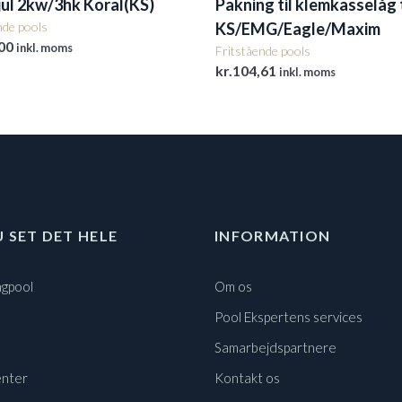
ul 2kw/3hk Koral(KS)
Pakning til klemkasselåg t
nde pools
KS/EMG/Eagle/Maxim
00
inkl. moms
Fritstående pools
kr.
104,61
inkl. moms
U SET DET HELE
INFORMATION
gpool
Om os
Pool Ekspertens services
Samarbejdspartnere
nter
Kontakt os