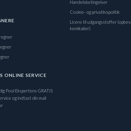
Handelsbetingelser
Cookie- og privatlivspolitik
GNERE
Licens til udgangsstoffer (opbev
kemikalier)
regner
regner
egner
S ONLINE SERVICE
 dig Pool Ekspertens GRATIS
ervice og indtast din mail
or