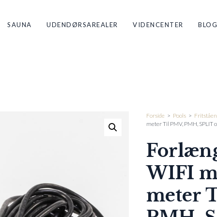
SAUNA
UDENDØRSAREALER
VIDENCENTER
BLO
Forside
>
Pools
>
Fritståen
meter Til PMV, PMH, SPLIT og
Forlæng
WIFI m
meter T