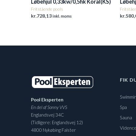
Løbehjul 0,33kw/0,5hk Koral(KS)
Løbehj
Fritstående pools
Fritståe
kr.
728,13
kr.
580,
inkl. moms
FIK D
Swimmin
Pool Eksperten
En del af Sonny VVS
Spa
Englandsvej 34C
Sauna
(Tidligere: Englandsvej 12)
Vidence
4800 Nykøbing Falster