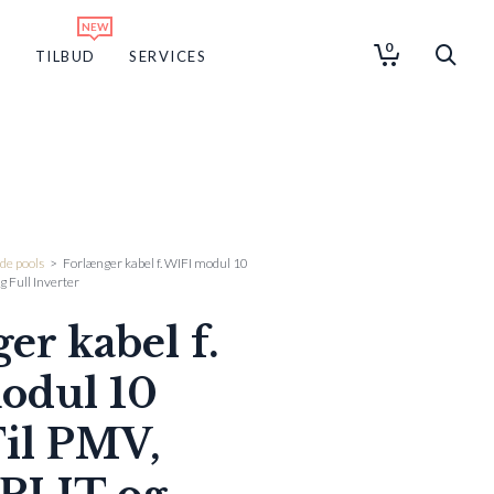
0
G
TILBUD
SERVICES
de pools
>
Forlænger kabel f. WIFI modul 10
 Full Inverter
er kabel f.
odul 10
il PMV,