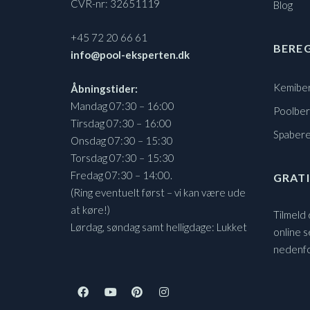
CVR-nr: 32651119
Blog
+45 72 20 66 61
BERE
info@pool-eksperten.dk
Kemibe
Åbningstider:
Mandag 07:30 – 16:00
Poolbe
Tirsdag 07:30 – 16:00
Spaber
Onsdag 07:30 – 15:30
Torsdag 07:30 – 15:30
Fredag 07:30 – 14:00.
GRATI
(Ring eventuelt først – vi kan være ude
at køre!)
Tilmeld
Lørdag, søndag samt helligdage: Lukket
online s
nedenf