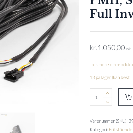
PMH, S
Full In
kr.
1.050,00
inkl
Læs mere om produkte
13 på lager (kan besti
Forlænger
kabel
f.
WIFI
modul
Varenummer (SKU):
3
10
meter
Kategori:
Fritstående