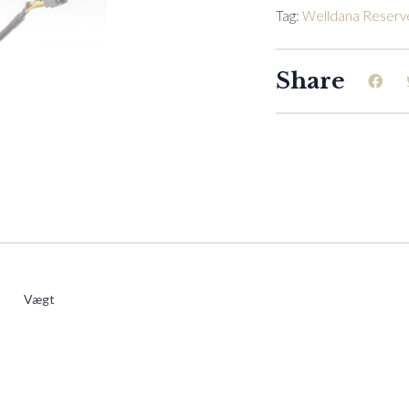
Til
Tag:
Welldana Reserv
PMV,
PMH,
SPLIT
Share
og
Full
Inverter
quantity
Vægt