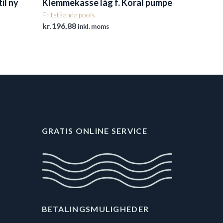
il ny
Klemmekasse låg f. Koral pumpe
Fritstående pools
kr.
196,88
inkl. moms
GRATIS ONLINE SERVICE
BETALINGSMULIGHEDER