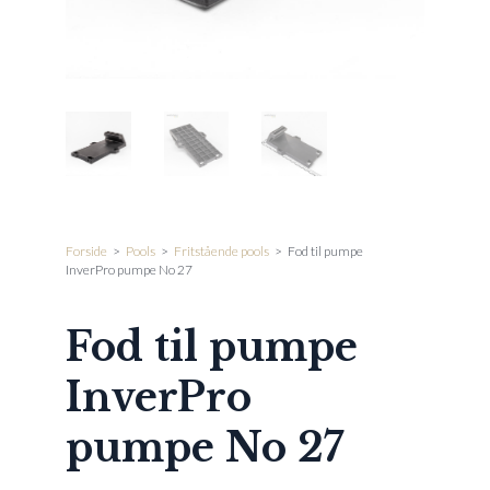
Forside
>
Pools
>
Fritstående pools
>
Fod til pumpe
InverPro pumpe No 27
Fod til pumpe
InverPro
pumpe No 27