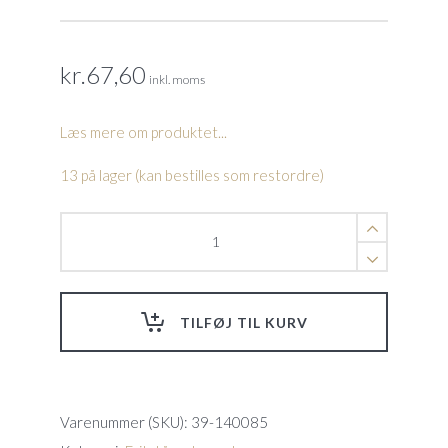
kr.
67,60
inkl. moms
Læs mere om produktet...
13 på lager (kan bestilles som restordre)
Fod
til
pumpe
InverPro
pumpe
TILFØJ TIL KURV
No
27
quantity
Varenummer (SKU):
39-140085