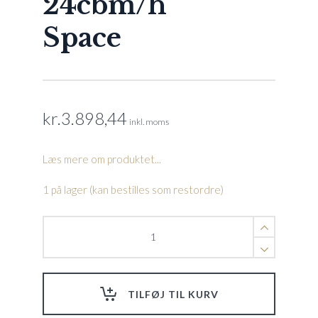
24cbm/h
Space
kr.
3.898,44
inkl. moms
Læs mere om produktet...
1 på lager (kan bestilles som restordre)
FlowVis
Digital
Flow
meter
63
TILFØJ TIL KURV
mm
2-