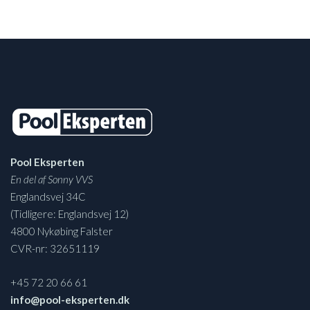
Pool Eksperten
En del af Sonny VVS
Englandsvej 34C
(Tidligere: Englandsvej 12)
4800 Nykøbing Falster
CVR-nr: 32651119
+45 72 20 66 61
info@pool-eksperten.dk