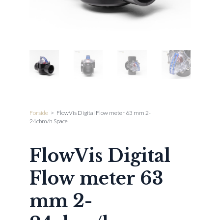
Forside
>
FlowVis Digital Flow meter 63 mm 2-
24cbm/h Space
FlowVis Digital
Flow meter 63
mm 2-