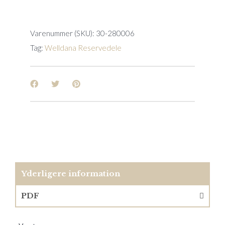
24cbm/h
Space
quantity
Varenummer (SKU):
30-280006
Tag:
Welldana Reservedele
Yderligere information
PDF