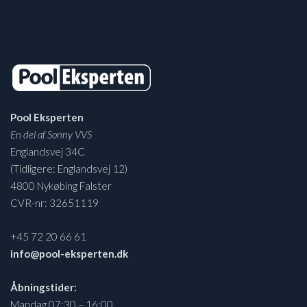
Pool Eksperten
En del af Sonny VVS
Englandsvej 34C
(Tidligere: Englandsvej 12)
4800 Nykøbing Falster
CVR-nr: 32651119
+45 72 20 66 61
info@pool-eksperten.dk
Åbningstider:
Mandag 07:30 – 16:00