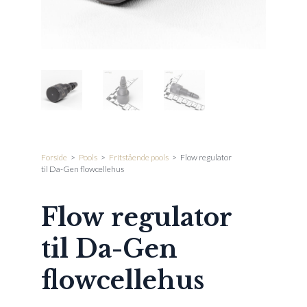
Forside
>
Pools
>
Fritstående pools
>
Flow regulator
til Da-Gen flowcellehus
Flow regulator
til Da-Gen
flowcellehus