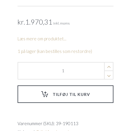
kr.
1.970,31
inkl. moms
Læs mere om produktet...
1 på lager (kan bestilles som restordre)
Flow
regulator
til
Da-
Gen
TILFØJ TIL KURV
flowcellehus
quantity
Varenummer (SKU):
39-190113