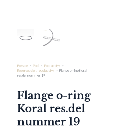
Forside
>
Pool
>
Pool udstyr
>
Reservedele til pooludstyr
>
Flange o-ring Koral
res.del nummer 19
Flange o-ring
Koral res.del
nummer 19