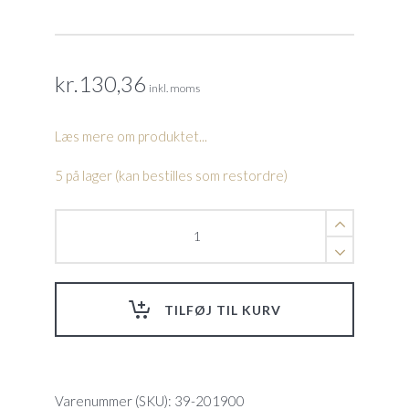
kr.
130,36
inkl. moms
Læs mere om produktet...
5 på lager (kan bestilles som restordre)
Flange
o-
ring
Koral
res.del
TILFØJ TIL KURV
nummer
19
quantity
Varenummer (SKU):
39-201900