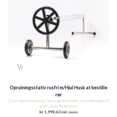
Oprulningsstativ rusfri m/Hjul Husk at bestille
rør
Cover og overdækning
,
Oprul og teleskoprør
,
Overdækninger til
pools
,
Pool
,
Termocover
kr.
1.990,63
inkl. moms