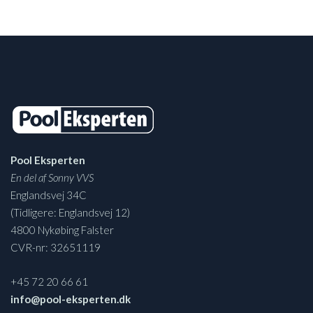
Pool Eksperten
En del af Sonny VVS
Englandsvej 34C
(Tidligere: Englandsvej 12)
4800 Nykøbing Falster
CVR-nr: 32651119
+45 72 20 66 61
info@pool-eksperten.dk