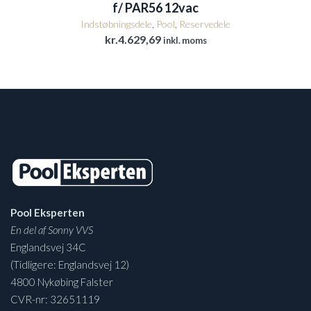
f/ PAR56 12vac
Indstøbningsdele
,
Pool
,
Reservedele
kr.
4.629,69
inkl. moms
Pool Eksperten
En del af Sonny VVS
Englandsvej 34C
(Tidligere: Englandsvej 12)
4800 Nykøbing Falster
CVR-nr: 32651119