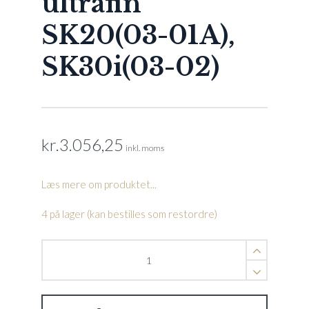
ultrafin
SK20(03-01A),
SK30i(03-02)
kr.
3.056,25
inkl. moms
Læs mere om produktet...
4 på lager (kan bestilles som restordre)
filterkassette,
ultrafin
SK20(03-
01A),
SK30i(03-