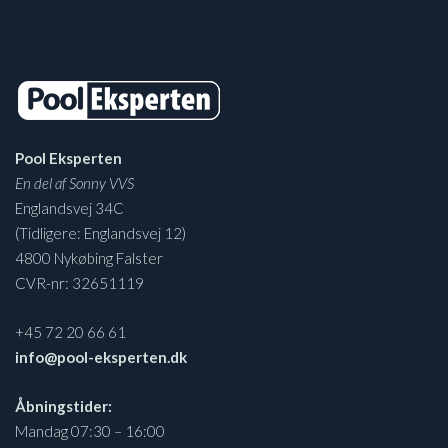
Pool Eksperten
En del af Sonny VVS
Englandsvej 34C
(Tidligere: Englandsvej 12)
4800 Nykøbing Falster
CVR-nr: 32651119
+45 72 20 66 61
info@pool-eksperten.dk
Åbningstider:
Mandag 07:30 – 16:00