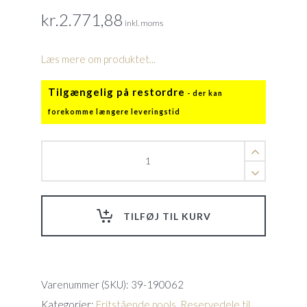
kr.
2.771,88
inkl. moms
Læs mere om produktet...
Tilgængelig på restordre
Farve
display
2,8"
TFT
quantity
TILFØJ TIL KURV
Varenummer (SKU):
39-190062
Kategorier:
Fritstående pools
,
Reservedele til