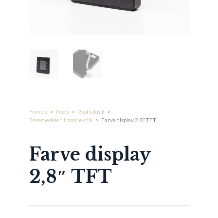
Forside
>
Pools
>
Pool teknik
>
Reservedele til pool teknik
>
Farve display 2,8″ TFT
Farve display
2,8″ TFT