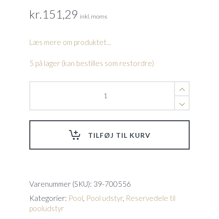
kr.
151,29
inkl. moms
Læs mere om produktet...
5 på lager (kan bestilles som restordre)
F-
Pakke
Til
fairlock
quantity
TILFØJ TIL KURV
Varenummer (SKU):
39-700556
Kategorier:
Pool
,
Pool udstyr
,
Reservedele til
pooludstyr