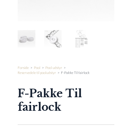
Forside
>
Pool
>
Pool udstyr
>
Reservedele til pooludstyr
>
F-Pakke Til fairlock
F-Pakke Til
fairlock