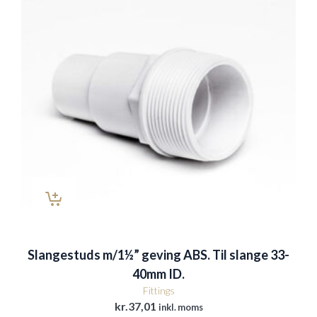
Slangestuds m/1½” geving ABS. Til slange 33-
40mm ID.
Fittings
kr.
37,01
inkl. moms