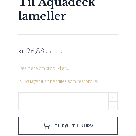
Til Aquadeck
lameller
kr.
96,88
inkl. moms
Læs mere om produktet...
25 på lager (kan bestilles som restordre)
Endestykke
højre
-
Transparent
Til
TILFØJ TIL KURV
Aquadeck
lameller