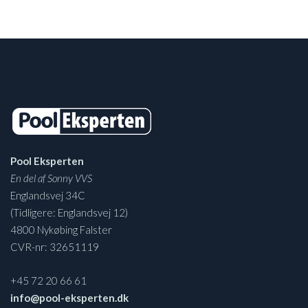
Pool Eksperten
En del af Sonny VVS
Englandsvej 34C
(Tidligere: Englandsvej 12)
4800 Nykøbing Falster
CVR-nr: 32651119
+45 72 20 66 61
info@pool-eksperten.dk