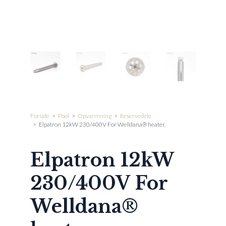
Forside
>
Pool
>
Opvarmning
>
Reservedele
>
Elpatron 12kW 230/400V For Welldana® heater.
Elpatron 12kW
230/400V For
Welldana®