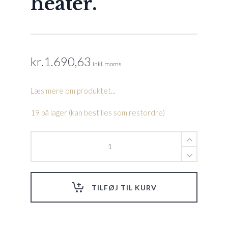
heater.
kr.
1.690,63
inkl. moms
Læs mere om produktet...
19 på lager (kan bestilles som restordre)
Elpatron
12kW
230/400V
For
Welldana®
TILFØJ TIL KURV
heater.
quantity