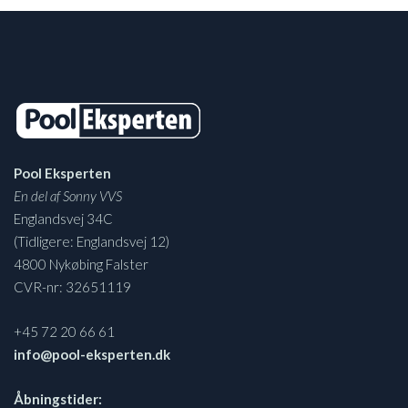
Pool Eksperten
En del af Sonny VVS
Englandsvej 34C
(Tidligere: Englandsvej 12)
4800 Nykøbing Falster
CVR-nr: 32651119
+45 72 20 66 61
info@pool-eksperten.dk
Åbningstider: