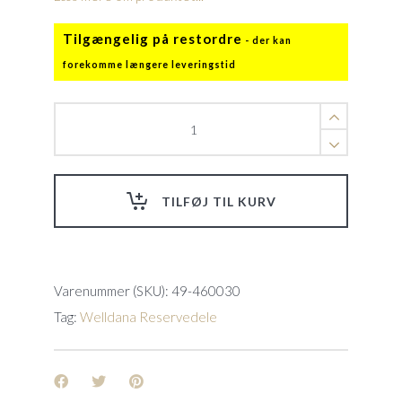
Tilgængelig på restordre
Dyse
t.
Sandertander
filter
quantity
TILFØJ TIL KURV
Varenummer (SKU):
49-460030
Tag:
Welldana Reservedele