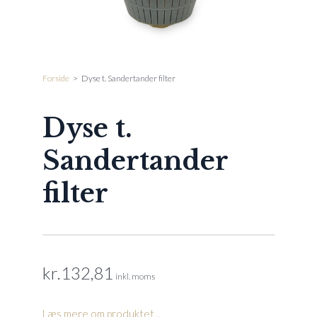
Forside
>
Dyse t. Sandertander filter
Dyse t.
Sandertander
filter
kr.
132,81
inkl. moms
Læs mere om produktet...