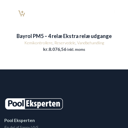
Bayrol PM5 – 4 relæ Ekstra relæ udgange
Kemikontrollere
,
Reservedele
,
Vandbehandling
kr.
8.076,56
inkl. moms
Pool Eksperten
En del af Sonny VVS