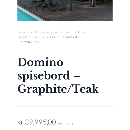
Forside
>
Udendørsarealer
>
Havemøbler
>
Spiseborde og stole
>
Domino spisebord –
Graphite/Teak
Domino
spisebord –
Graphite/Teak
kr.
39.995,00
inkl. moms