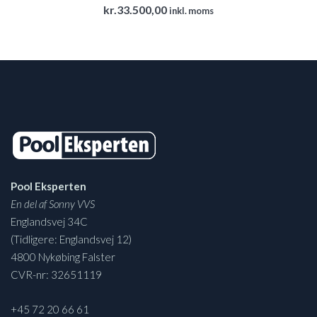
kr.
33.500,00
inkl. moms
Pool Eksperten
En del af Sonny VVS
Englandsvej 34C
(Tidligere: Englandsvej 12)
4800 Nykøbing Falster
CVR-nr: 32651119
+45 72 20 66 61