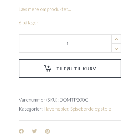
Læs mere om produktet...
6 på lager
Domino
spisebord
-
Graphite/Teak
quantity
TILFØJ TIL KURV
Varenummer (SKU):
DOMTP200G
Kategorier:
Havemøbler
,
Spiseborde og stole