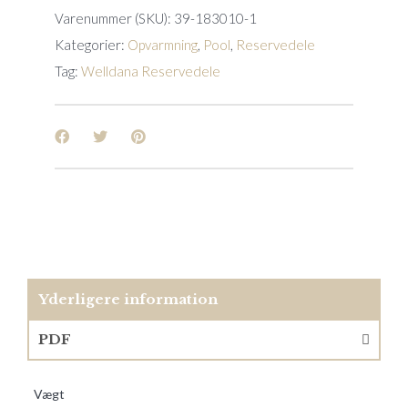
inverter
Varenummer (SKU):
39-183010-1
quantity
Kategorier:
Opvarmning
,
Pool
,
Reservedele
Tag:
Welldana Reservedele
Yderligere information
PDF
Vægt