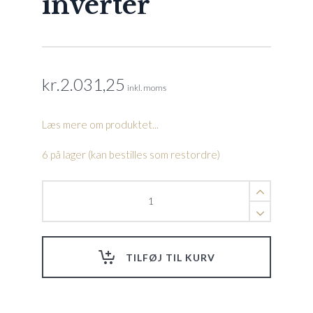
inverter
kr.
2.031,25
inkl. moms
Læs mere om produktet...
6 på lager (kan bestilles som restordre)
Display
-
CP203
Til
Split
TILFØJ TIL KURV
og
PMH-
i
Full