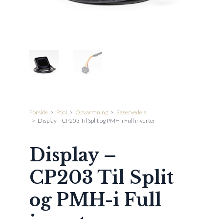
Forside
>
Pool
>
Opvarmning
>
Reservedele
>
Display – CP203 Til Split og PMH-i Full inverter
Display –
CP203 Til Split
og PMH-i Full