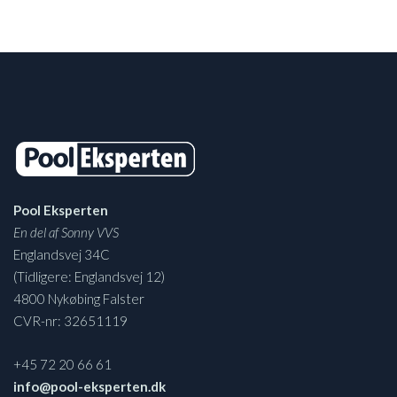
Pool Eksperten
En del af Sonny VVS
Englandsvej 34C
(Tidligere: Englandsvej 12)
4800 Nykøbing Falster
CVR-nr: 32651119
+45 72 20 66 61
info@pool-eksperten.dk