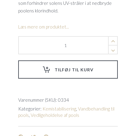
som forhindrer solens UV-stråler i at nedbryde
poolens klorindhold.
Læs mere om produktet...
Chlorine
Stabilizer
quantity
TILFØJ TIL KURV
Varenummer (SKU):
0334
Kategorier:
Kemistabilisering
,
Vandbehandling til
pools
,
Vedligeholdelse af pools