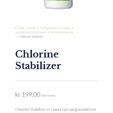
Forside
>
Pools
>
Vedligeholdelse af pools
>
Vandbehandling til pools
>
Kemistabilisering
>
Chlorine Stabilizer
Chlorine
Stabilizer
kr.
199,00
inkl. moms
Chlorine Stabilizer er cyanursyre på granulatform