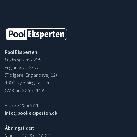
Pool Eksperten
En del af Sonny VVS
Englandsvej 34C
(Tidligere: Englandsvej 12)
4800 Nykøbing Falster
CVR-nr: 32651119
+45 72 20 66 61
info@pool-eksperten.dk
Åbningstider:
Mandag 07:30 – 16:00