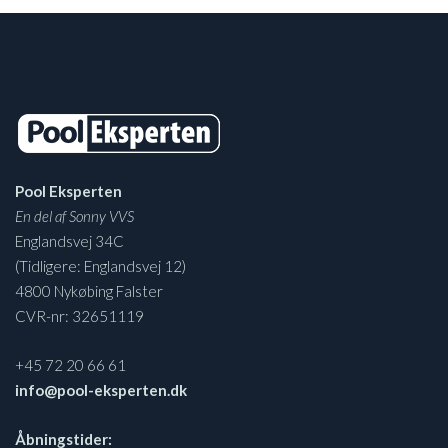
Pool Eksperten
En del af Sonny VVS
Englandsvej 34C
(Tidligere: Englandsvej 12)
4800 Nykøbing Falster
CVR-nr: 32651119
+45 72 20 66 61
info@pool-eksperten.dk
Åbningstider: