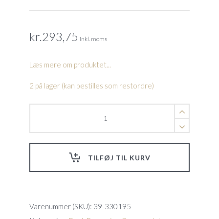
kr.
293,75
inkl. moms
Læs mere om produktet...
2 på lager (kan bestilles som restordre)
Casing
motor
bund
S300i
SK30i(18-
TILFØJ TIL KURV
21)
quantity
Varenummer (SKU):
39-330195