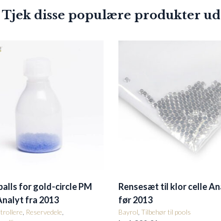
 Tjek disse populære produkter ud
balls for gold-circle PM
Rensesæt til klor celle An
nalyt fra 2013
før 2013
rollere
,
Reservedele
,
Bayrol
,
Tilbehør til pools