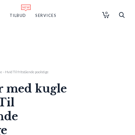
0
G
TILBUD
SERVICES
– Hvid Til fritstående poolstige
 med kugle
Til
ende
ge