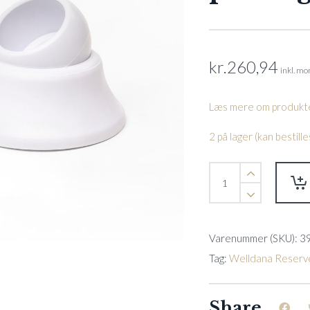
kr.
260,94
inkl. m
Læs mere om produkte
2 på lager (kan bestil
Bumper
med
kugle
-
Hvid
Varenummer (SKU):
3
Til
fritstående
Tag:
Welldana Reserv
poolstige
quantity
Share