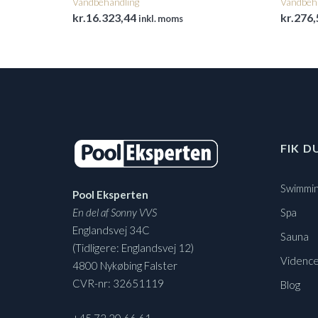
Vandbehandling
Vandbeh
kr.
16.323,44
kr.
276,
inkl. moms
FIK D
Swimmin
Pool Eksperten
En del af Sonny VVS
Spa
Englandsvej 34C
Sauna
(Tidligere: Englandsvej 12)
Vidence
4800 Nykøbing Falster
CVR-nr: 32651119
Blog