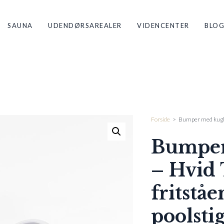
SAUNA
UDENDØRSAREALER
VIDENCENTER
BLO
Forside
>
Bumper med kugle 
Bumper
– Hvid 
fritstå
poolsti