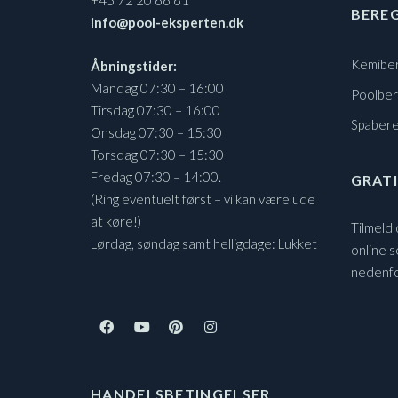
+45 72 20 66 61
BERE
info@pool-eksperten.dk
Kemibe
Åbningstider:
Mandag 07:30 – 16:00
Poolbe
Tirsdag 07:30 – 16:00
Spaber
Onsdag 07:30 – 15:30
Torsdag 07:30 – 15:30
Fredag 07:30 – 14:00.
GRATI
(Ring eventuelt først – vi kan være ude
at køre!)
Tilmeld
Lørdag, søndag samt helligdage: Lukket
online s
nedenf
HANDELSBETINGELSER