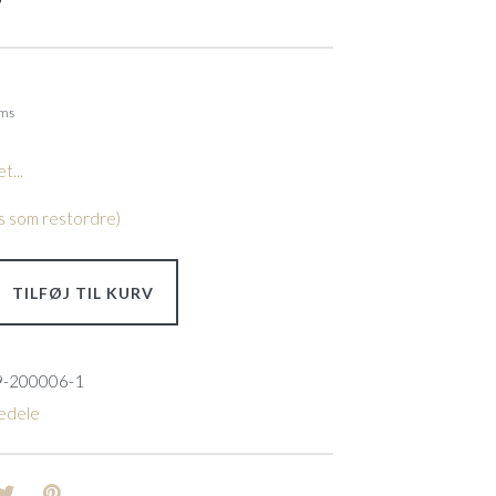
oms
t...
les som restordre)
TILFØJ TIL KURV
9-200006-1
edele