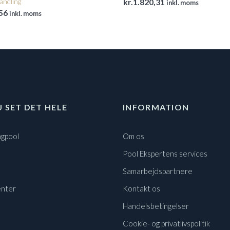
andling
kr.
1.820,31
inkl. moms
56
inkl. moms
U SET DET HELE
INFORMATION
gpool
Om os
Pool Ekspertens services
Samarbejdspartnere
nter
Kontakt os
Handelsbetingelser
Cookie- og privatlivspolitik