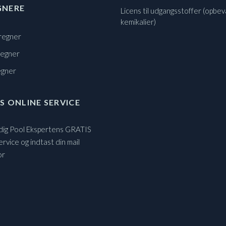
GNERE
Licens til udgangsstoffer (opbev
kemikalier)
regner
regner
egner
S ONLINE SERVICE
 dig Pool Ekspertens GRATIS
ervice og indtast din mail
or