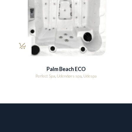
Palm Beach ECO
Perfect Spa
,
Udendørs spa
,
Udespa