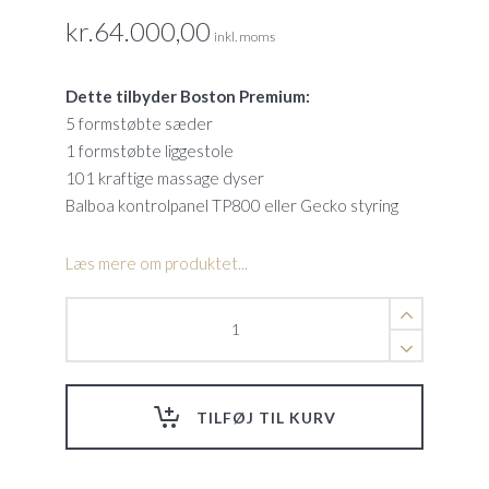
kr.
64.000,00
inkl. moms
Dette tilbyder Boston Premium:
5 formstøbte sæder
1 formstøbte liggestole
101 kraftige massage dyser
Balboa kontrolpanel TP800 eller Gecko styring
Læs mere om produktet...
Boston
Premium
quantity
TILFØJ TIL KURV