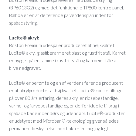
(BP6013G2) og med det funktionelle TP800 kontrolpanel.
Balboa er en af ​​de førende på verdensplan inden for
spabadstyring.
Lucite® akryl:
Boston Premium udespa er produceret af høj kvalitet
Lucite® akryl, glasfiberarmeret plast og rustfrit stål. Karret
er bygget på en ramme i rustfrit stål og kan nemt tåle at
blive nedgravet.
Lucite® er berømte og en af verdens førende producent
er af akrylprodukter af høj kvalitet. Lucite® kan se tilbage
på over 80 års erfaring, deres akryl er ridsebestandige,
varme- og farvebestandige og er derfor ideelle til brug i
spabade både indendørs og udendørs. Lucite®-produkter
er udstyret med Microban®-teknologi og giver således
permanent beskyttelse mod bakterier, mug og lugt.