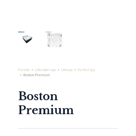
Forside
>
Udendørs spa
>
Udespa
>
Perfect Spa
>
Boston Premium
Boston
Premium