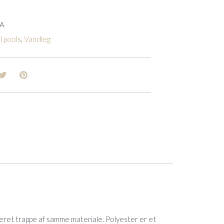
/A
l pools
,
Vandleg
greret trappe af samme materiale. Polyester er et