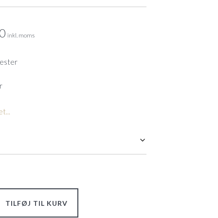
00
inkl. moms
yester
r
t...
TILFØJ TIL KURV