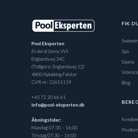
FIK D
Swimmin
Pool Eksperten
En del af Sonny VVS
Spa
Englandsvej 34C
Sauna
(Tidligere: Englandsvej 12)
Vidence
4800 Nykøbing Falster
CVR-nr: 32651119
Blog
+45 72 20 66 61
BERE
info@pool-eksperten.dk
Kemibe
Åbningstider:
Mandag 07:30 – 16:00
Poolbe
Tirsdag 07:30 – 16:00