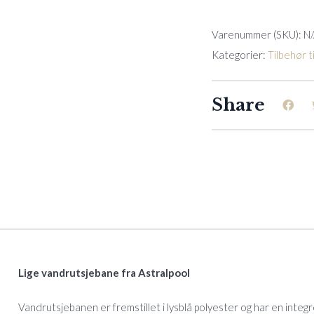
Pranaslide
quantity
Varenummer (SKU):
N
Kategorier:
Tilbehør ti
Share
Lige vandrutsjebane fra Astralpool
Vandrutsjebanen er fremstillet i lysblå polyester og har en inte