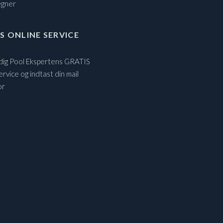
egner
S ONLINE SERVICE
 dig Pool Ekspertens GRATIS
ervice og indtast din mail
or