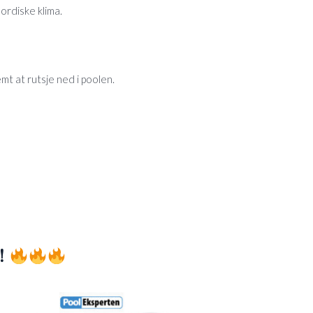
ordiske klima.
t at rutsje ned i poolen.
!