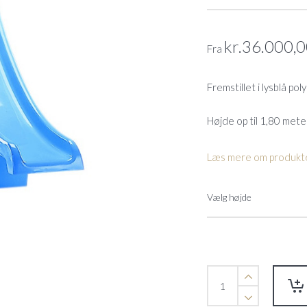
kr.
36.000,
Fra
Fremstillet i lysblå pol
Højde op til 1,80 mete
Læs mere om produkte
Astralpool
vandrutsjebane
-