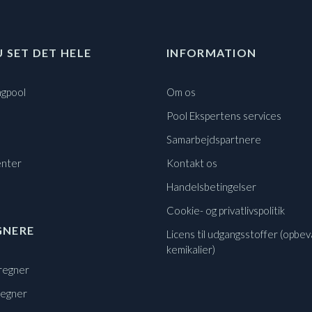
U SET DET HELE
INFORMATION
gpool
Om os
Pool Ekspertens services
Samarbejdspartnere
nter
Kontakt os
Handelsbetingelser
Cookie- og privatlivspolitik
GNERE
Licens til udgangsstoffer (opbev
kemikalier)
regner
regner