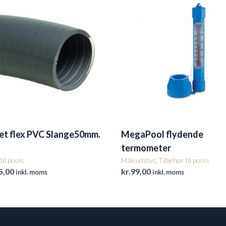
et flex PVC Slange50mm.
MegaPool flydende
termometer
til pools
Måleudstyr
,
Tilbehør til pools
5,00
kr.
99,00
inkl. moms
inkl. moms