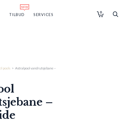
0
G
TILBUD
SERVICES
il pools
>
Astralpool vandrutsjebane –
ool
sjebane –
ide