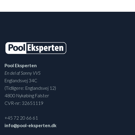
Pool Eksperten
En del af Sonny VVS
Englandsvej 34C
(Tidligere: Englandsvej 12)
4800 Nykøbing Falster
CVR-nr: 32651119
+45 72 20 66 61
info@pool-eksperten.dk