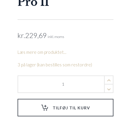
Pro II
kr.
229,69
inkl. moms
Læs mere om produktet...
3 på lager (kan bestilles som restordre)
3"
Jet
internal-
Directional
Sca
TILFØJ TIL KURV
Comfortana
Pro
II
quantity