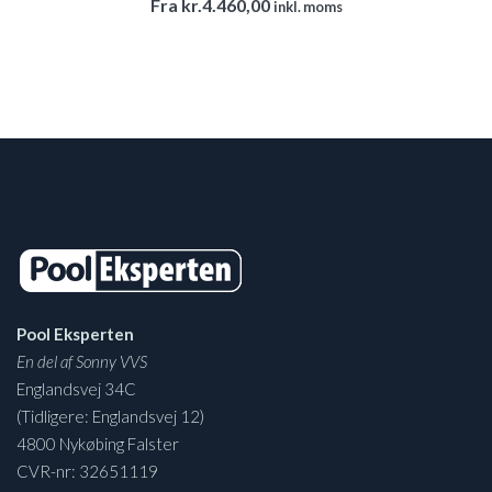
Fra
kr.
4.460,00
inkl. moms
Pool Eksperten
En del af Sonny VVS
Englandsvej 34C
(Tidligere: Englandsvej 12)
4800 Nykøbing Falster
CVR-nr: 32651119