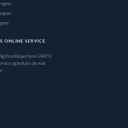
regner
regner
egner
S ONLINE SERVICE
 dig Pool Ekspertens GRATIS
ervice og indtast din mail
or