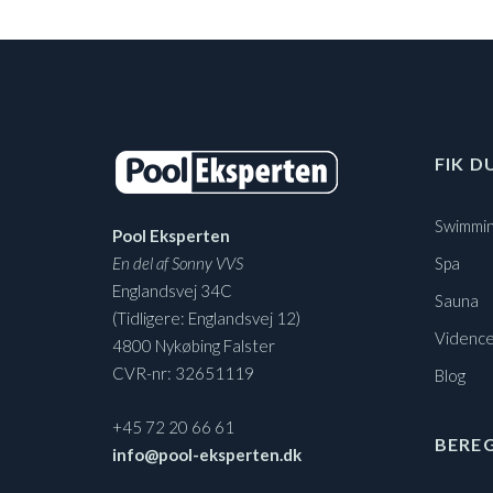
FIK D
Swimmin
Pool Eksperten
En del af Sonny VVS
Spa
Englandsvej 34C
Sauna
(Tidligere: Englandsvej 12)
Vidence
4800 Nykøbing Falster
CVR-nr: 32651119
Blog
+45 72 20 66 61
BERE
info@pool-eksperten.dk