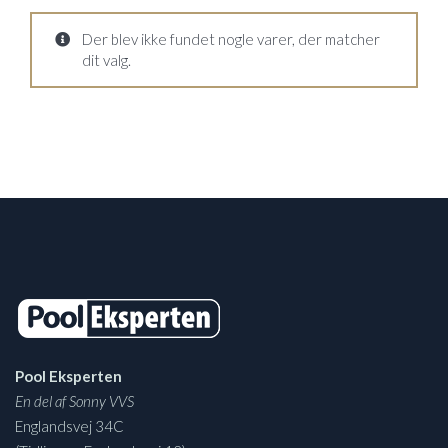
Der blev ikke fundet nogle varer, der matcher
dit valg.
Pool Eksperten
En del af Sonny VVS
Englandsvej 34C