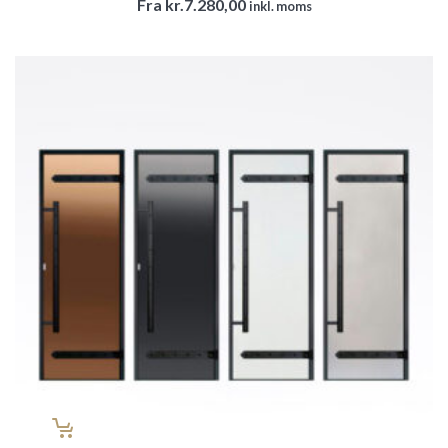
Fra
kr.
7.280,00
inkl. moms